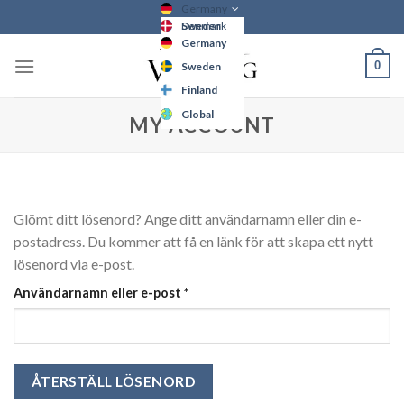
Skip
Germany
Sweden
Denmark
to
Germany
Finland
content
0
Sweden
Global
Finland
Denmark
Global
MY ACCOUNT
Glömt ditt lösenord? Ange ditt användarnamn eller din e-
postadress. Du kommer att få en länk för att skapa ett nytt
lösenord via e-post.
Obligatoriskt
Användarnamn eller e-post
*
ÅTERSTÄLL LÖSENORD