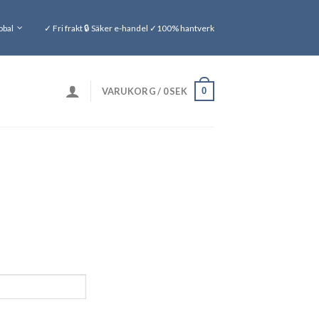
obal
✓ Fri frakt 🔒 Säker e-handel ✓100% hantverk
0
VARUKORG /
0
SEK