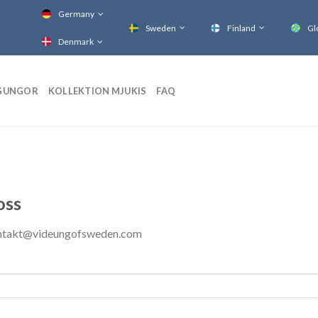
Germany
Sweden
Finland
Gl
Denmark
GUNGOR
KOLLEKTION MJUKIS
FAQ
oss
ontakt@videungofsweden.com