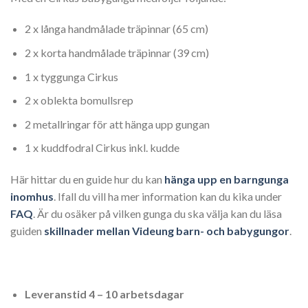
2 x långa handmålade träpinnar (65 cm)
2 x korta handmålade träpinnar (39 cm)
1 x tyggunga Cirkus
2 x oblekta bomullsrep
2 metallringar för att hänga upp gungan
1 x kuddfodral Cirkus inkl. kudde
Här hittar du en guide hur du kan
hänga upp en barngunga
inomhus
. Ifall du vill ha mer information kan du kika under
FAQ
. Är du osäker på vilken gunga du ska välja kan du läsa
guiden
skillnader mellan Videung barn- och babygungor
.
Leveranstid 4 – 10 arbetsdagar