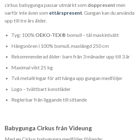
cirkus babygunga passar utmärkt som
doppresent
men
varför inte även som
ettårspresent
. Gungan kan du använda
upp till tre års ålder.
Tyg: 100%
OEKO-TEX®
bomull – tål maskintvätt
Hängsnören i 100% bomull, maxlängd 250 cm
Rekommenderad ålder: barn från 3 månader upp till 3 år
Maximal vikt 25 kg
Två metallringar för att hänga upp gungan medföljer
Logo – tvättbart konstläder
Reglerbar från liggande till sittande
Babygunga Cirkus från Videung
Med en Cirkus babygunga medföljer följande: