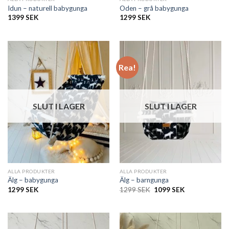
Idun – naturell babygunga
Oden – grå babygunga
1399
SEK
1299
SEK
Rea!
SLUT I LAGER
SLUT I LAGER
ALLA PRODUKTER
ALLA PRODUKTER
Älg – babygunga
Älg – barngunga
Det
Det
1299
SEK
1299
SEK
1099
SEK
ursprungliga
nuvarande
priset
priset
var:
är:
1299 SEK.
1099 SEK.