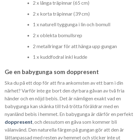
2 x långa träpinnar (65 cm)
2 x korta träpinnar (39 cm)
1 x naturell tyggunga i lin och bomull
2 x oblekta bomullsrep
2 metallringar för att hänga upp gungan
1 x kuddfodral inkl kudde
Ge en babygunga som doppresent
Ska du på ett dop för att fira ankomsten av ett barn i din
närhet? Varför inte ge bort den dyrbara gåvan av två fria
händer och en nöjd bebis. Det är nämligen exakt vad en
babygunga kan skänka till två trötta föräldrar med en
nyanländ bebis i hemmet. En babygunga är därför en perfekt
doppresent
, och dessutom en gåva som kommer bli
välanvänd. Den naturella färgen på gungan gör att den är
lättanpassad med resten av hemmet och sticker inte ut