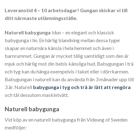
Leveranstid 4 – 10 arbetsdagar! Gungan skickar vi till
ditt närmaste utlämningsställe.
Naturell babygunga
Idun – en elegant och klassisk
babygunga i lin. En härlig blandning mellan dessa tyger
skapar en naturnära känsla i hela hemmet och även i
barnrummet. Gungan är mycket tålig samtidigt som den är
mjuk och härlig mot din bebis känsliga hud. Babygungan i trä
och tyg kan du hänga exempelvis i taket eller i dörrkarmen.
Babygungan i naturell kan du använda från 3 månader upp till
3 år. Naturell
babygunga i tyg och trä är lätt att rengöra
och tål dessutom maskintvätt.
Naturell babygunga
Vid köp av en naturell babygunga från Videung of Sweden
medföljer: